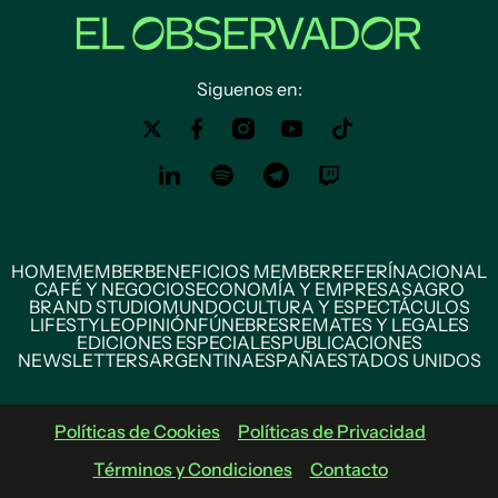
Siguenos en:
HOME
MEMBER
BENEFICIOS MEMBER
REFERÍ
NACIONAL
CAFÉ Y NEGOCIOS
ECONOMÍA Y EMPRESAS
AGRO
BRAND STUDIO
MUNDO
CULTURA Y ESPECTÁCULOS
LIFESTYLE
OPINIÓN
FÚNEBRES
REMATES Y LEGALES
EDICIONES ESPECIALES
PUBLICACIONES
NEWSLETTERS
ARGENTINA
ESPAÑA
ESTADOS UNIDOS
Políticas de Cookies
Políticas de Privacidad
Términos y Condiciones
Contacto