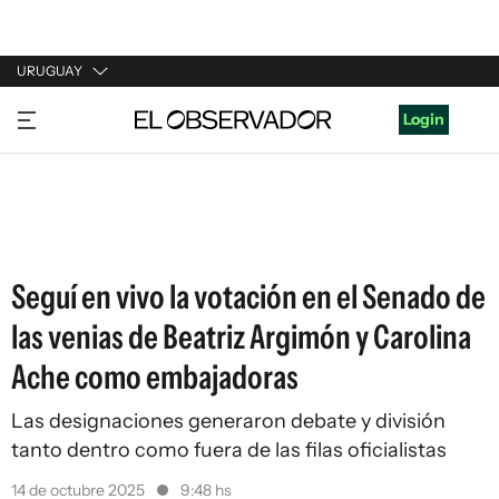
URUGUAY
URUGUAY
Login
ARGENTINA
ESPAÑA
ESTADOS UNIDOS
Seguí en vivo la votación en el Senado de
las venias de Beatriz Argimón y Carolina
Ache como embajadoras
Las designaciones generaron debate y división
tanto dentro como fuera de las filas oficialistas
14 de octubre 2025
9:48 hs