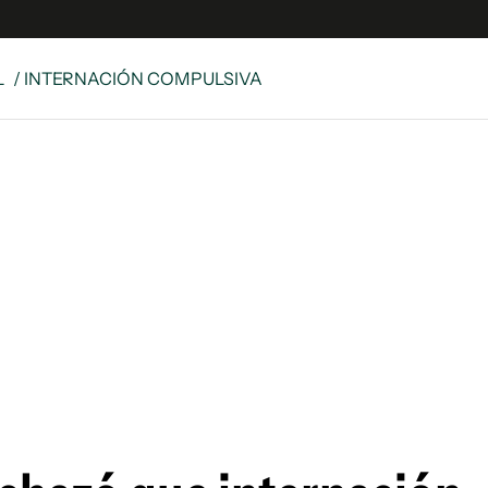
L
/ INTERNACIÓN COMPULSIVA
e
S
n
es
Siguenos en:
 y Legales
es especiales
ciones
ters
ina
 Unidos