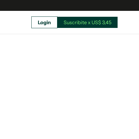
Login
Suscribite x US$ 3,45
uscríbete ahora a El Observador y elegí hasta
donde llegar.
Suscribite x US$ 3,45