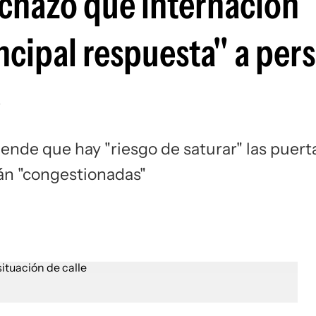
chazó que internación
ncipal respuesta" a per
e
ende que hay "riesgo de saturar" las puert
tán "congestionadas"