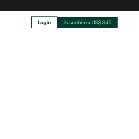
Login
Suscribite x US$ 3,45
uscríbete ahora a El Observador y elegí hasta
donde llegar.
Suscribite x US$ 3,45