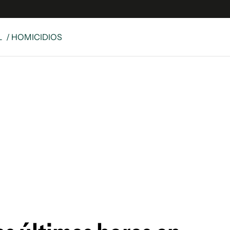
L
/ HOMICIDIOS
e
S
n
es
Siguenos en:
 y Legales
es especiales
ciones
ters
ina
 Unidos