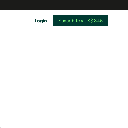
Login
Suscribite x US$ 3,45
uscríbete ahora a El Observador y elegí hasta
donde llegar.
Suscribite x US$ 3,45