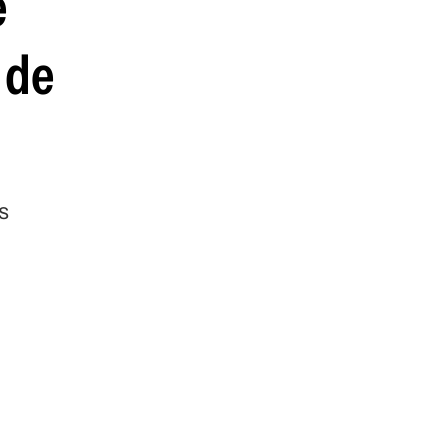
e
 de
s