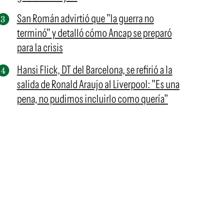
San Román advirtió que "la guerra no
terminó" y detalló cómo Ancap se preparó
para la crisis
Hansi Flick, DT del Barcelona, se refirió a la
salida de Ronald Araujo al Liverpool: "Es una
pena, no pudimos incluirlo como quería"