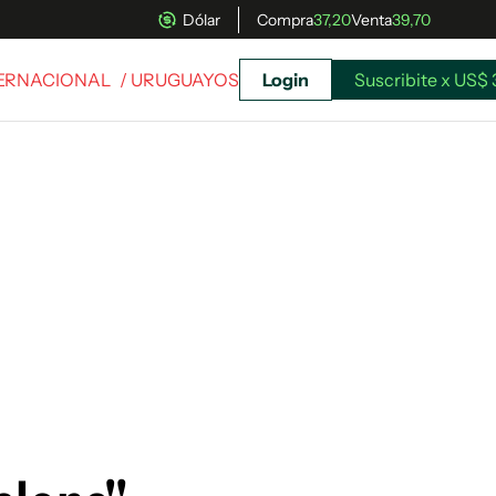
Dólar
Compra
37,20
Venta
39,70
TERNACIONAL
/ URUGUAYOS
Login
Suscribite x US$ 
uscríbete ahora a El Observador y elegí hasta
donde llegar.
Suscribite x US$ 3,45