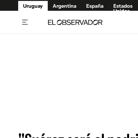
Uruguay
Argentina
España
Estados
Unidos
Home
Juegos 
Referí
Rugby
Fútbol
Básque
Mundial 2026
Tenis
Resultados Deportivos
Runnin
Fútbol internacional
Polidep
Copa Libertadores
Motor