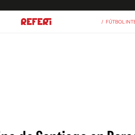
/
FÚTBOL IN
Olímpicos
S
tbol
g
ortivo