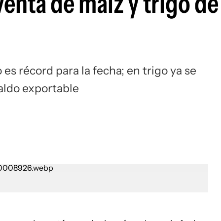
enta de maíz y trigo de 
s récord para la fecha; en trigo ya se
aldo exportable