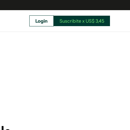
Login
Suscribite x US$ 3,45
uscríbete ahora a El Observador y elegí hasta
donde llegar.
Suscribite x US$ 3,45