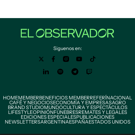
Siguenos en:
HOME
MEMBER
BENEFICIOS MEMBER
REFERÍ
NACIONAL
CAFÉ Y NEGOCIOS
ECONOMÍA Y EMPRESAS
AGRO
BRAND STUDIO
MUNDO
CULTURA Y ESPECTÁCULOS
LIFESTYLE
OPINIÓN
FÚNEBRES
REMATES Y LEGALES
EDICIONES ESPECIALES
PUBLICACIONES
NEWSLETTERS
ARGENTINA
ESPAÑA
ESTADOS UNIDOS