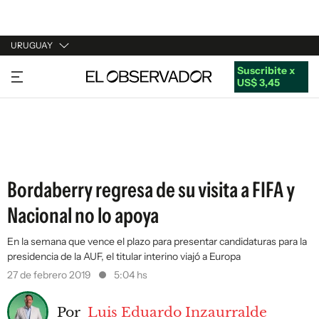
URUGUAY
Suscribite x
URUGUAY
US$ 3,45
ARGENTINA
ESPAÑA
ESTADOS UNIDOS
Bordaberry regresa de su visita a FIFA y
Nacional no lo apoya
En la semana que vence el plazo para presentar candidaturas para la
presidencia de la AUF, el titular interino viajó a Europa
27 de febrero 2019
5:04 hs
Por
Luis Eduardo Inzaurralde