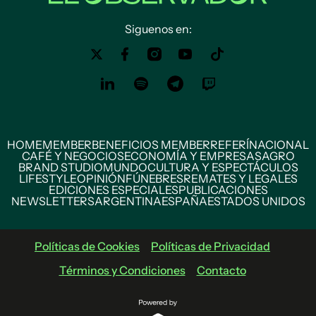
Siguenos en:
HOME
MEMBER
BENEFICIOS MEMBER
REFERÍ
NACIONAL
CAFÉ Y NEGOCIOS
ECONOMÍA Y EMPRESAS
AGRO
BRAND STUDIO
MUNDO
CULTURA Y ESPECTÁCULOS
LIFESTYLE
OPINIÓN
FÚNEBRES
REMATES Y LEGALES
EDICIONES ESPECIALES
PUBLICACIONES
NEWSLETTERS
ARGENTINA
ESPAÑA
ESTADOS UNIDOS
Políticas de Cookies
Políticas de Privacidad
Términos y Condiciones
Contacto