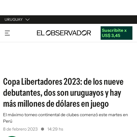
URUGUAY
Suscribite x
URUGUAY
US$ 3,45
ARGENTINA
ESPAÑA
ESTADOS UNIDOS
Copa Libertadores 2023: de los nueve
debutantes, dos son uruguayos y hay
más millones de dólares en juego
El máximo torneo continental de clubes comenzó este martes en
Perú
8 de febrero 2023
14:29 hs