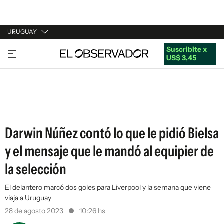
URUGUAY
Suscribite x
URUGUAY
US$ 3,45
ARGENTINA
ESPAÑA
ESTADOS UNIDOS
Darwin Núñez contó lo que le pidió Bielsa
y el mensaje que le mandó al equipier de
la selección
El delantero marcó dos goles para Liverpool y la semana que viene
viaja a Uruguay
28 de agosto 2023
10:26 hs