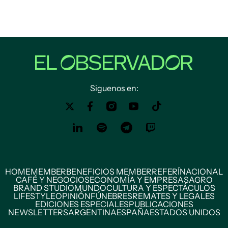
Siguenos en:
HOME
MEMBER
BENEFICIOS MEMBER
REFERÍ
NACIONAL
CAFÉ Y NEGOCIOS
ECONOMÍA Y EMPRESAS
AGRO
BRAND STUDIO
MUNDO
CULTURA Y ESPECTÁCULOS
LIFESTYLE
OPINIÓN
FÚNEBRES
REMATES Y LEGALES
EDICIONES ESPECIALES
PUBLICACIONES
NEWSLETTERS
ARGENTINA
ESPAÑA
ESTADOS UNIDOS