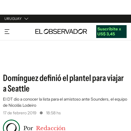
URUGUAY
Suscribite x
URUGUAY
US$ 3,45
ARGENTINA
ESPAÑA
ESTADOS UNIDOS
Domínguez definió el plantel para viajar
a Seattle
El DT dio a conocer la lista para el amistoso ante Sounders, el equipo
de Nicolás Lodeiro
17 de febrero 2019
18:58 hs
Por
Redacción