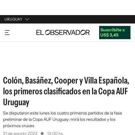
URUGUAY
Suscribite x
URUGUAY
US$ 3,45
ARGENTINA
ESPAÑA
ESTADOS UNIDOS
Colón, Basáñez, Cooper y Villa Española,
los primeros clasificados en la Copa AUF
Uruguay
Se disputaron este lunes los cuatro primeros partidos de la fase
preliminar de la Copa AUF Uruguay: mirá los resultados y los
próximos cruces
21 de agosto 2023
13:00 hs