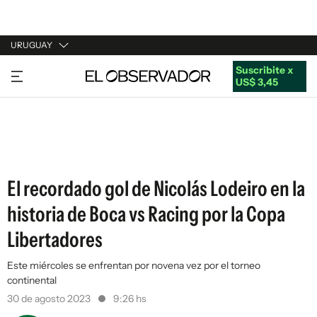
URUGUAY
Suscribite x
URUGUAY
US$ 3,45
ARGENTINA
ESPAÑA
ESTADOS UNIDOS
El recordado gol de Nicolás Lodeiro en la
historia de Boca vs Racing por la Copa
Libertadores
Este miércoles se enfrentan por novena vez por el torneo
continental
30 de agosto 2023
9:26 hs