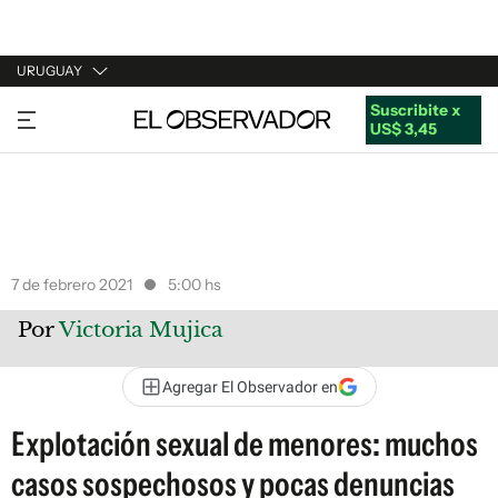
URUGUAY
Suscribite x
URUGUAY
US$ 3,45
ARGENTINA
ESPAÑA
ESTADOS UNIDOS
7 de febrero 2021
5:00 hs
Por
Victoria Mujica
Agregar El Observador en
Explotación sexual de menores: muchos
casos sospechosos y pocas denuncias