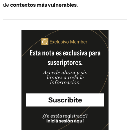
de
contextos más vulnerables
.
Esta nota es exclusiva para
suscriptores.
Accedé ahora y sin
límites a toda la
información.
Suscribite
¿Ya estás registrado?
Iniciá sesión aquí