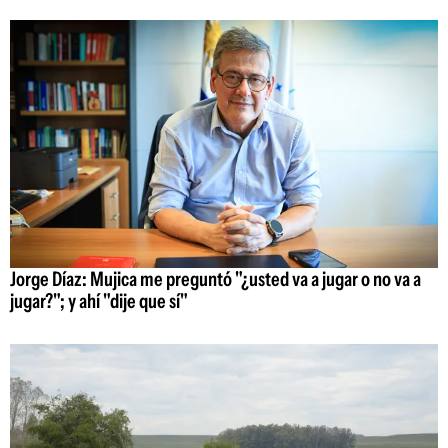
Jorge Díaz: Mujica me preguntó "¿usted va a jugar o no va a
jugar?"; y ahí "dije que sí"