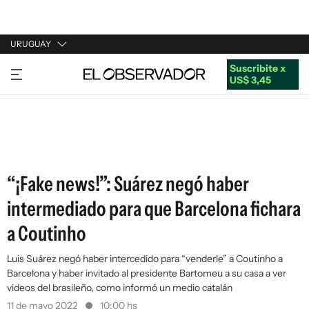
URUGUAY
Suscribite x
URUGUAY
US$ 3,45
ARGENTINA
ESPAÑA
ESTADOS UNIDOS
“¡Fake news!”: Suárez negó haber
intermediado para que Barcelona fichara
a Coutinho
Luis Suárez negó haber intercedido para “venderle” a Coutinho a
Barcelona y haber invitado al presidente Bartomeu a su casa a ver
videos del brasileño, como informó un medio catalán
11 de mayo 2022
10:00 hs