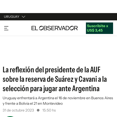
URUGUAY
Suscribite x
URUGUAY
US$ 3,45
ARGENTINA
ESPAÑA
ESTADOS UNIDOS
La reflexión del presidente de la AUF
sobre la reserva de Suárez y Cavani a la
selección para jugar ante Argentina
Uruguay enfrentará a Argentina el 16 de noviembre en Buenos Aires
y frente a Bolivia el 21 en Montevideo
31 de octubre 2023
15:50 hs