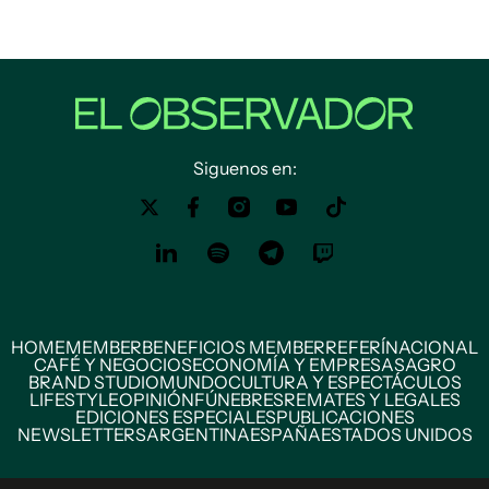
Siguenos en:
HOME
MEMBER
BENEFICIOS MEMBER
REFERÍ
NACIONAL
CAFÉ Y NEGOCIOS
ECONOMÍA Y EMPRESAS
AGRO
BRAND STUDIO
MUNDO
CULTURA Y ESPECTÁCULOS
LIFESTYLE
OPINIÓN
FÚNEBRES
REMATES Y LEGALES
EDICIONES ESPECIALES
PUBLICACIONES
NEWSLETTERS
ARGENTINA
ESPAÑA
ESTADOS UNIDOS