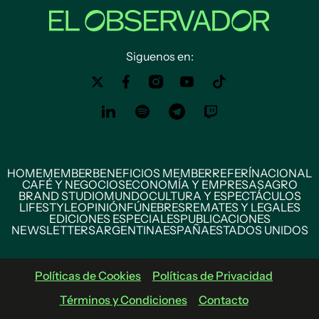
Siguenos en:
HOME
MEMBER
BENEFICIOS MEMBER
REFERÍ
NACIONAL
CAFÉ Y NEGOCIOS
ECONOMÍA Y EMPRESAS
AGRO
BRAND STUDIO
MUNDO
CULTURA Y ESPECTÁCULOS
LIFESTYLE
OPINIÓN
FÚNEBRES
REMATES Y LEGALES
EDICIONES ESPECIALES
PUBLICACIONES
NEWSLETTERS
ARGENTINA
ESPAÑA
ESTADOS UNIDOS
Políticas de Cookies
Políticas de Privacidad
Términos y Condiciones
Contacto