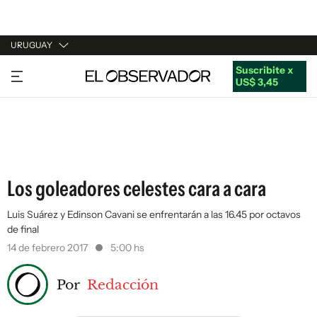
URUGUAY
Suscribite x
URUGUAY
US$ 3,45
ARGENTINA
ESPAÑA
ESTADOS UNIDOS
Los goleadores celestes cara a cara
Luis Suárez y Edinson Cavani se enfrentarán a las 16.45 por octavos
de final
14 de febrero 2017
5:00 hs
Por
Redacción