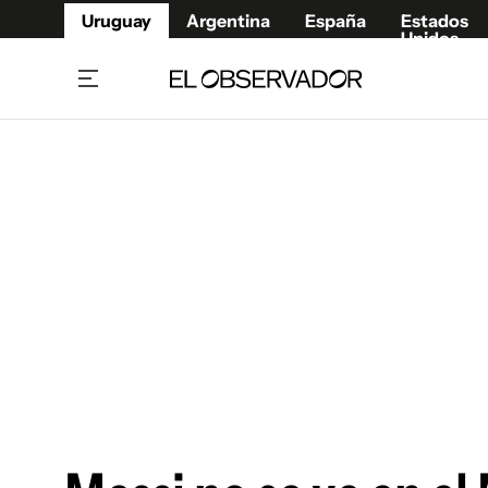
Uruguay
Argentina
España
Estados
Unidos
Home
Juegos 
Referí
Rugby
Fútbol
Básque
Mundial 2026
Tenis
Resultados Deportivos
Runnin
Fútbol internacional
Polidep
Copa Libertadores
Motor