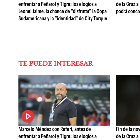
enfrentar a Peñarol y Tigre: los elogios a
de la Cruz a
Leonel Jaime, la chance de "disfrutar" la Copa
podrá concr
Sudamericana y la "identidad" de City Torque
TE PUEDE INTERESAR
Marcelo Méndez con Referí, antes de
Fin de la no
enfrentar a Peñarol y Tigre: los elogios a
de la Cruz a