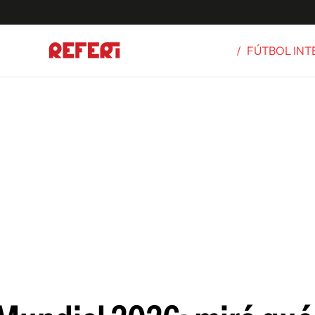
/
FÚTBOL IN
Olímpicos
S
tbol
g
ortivo