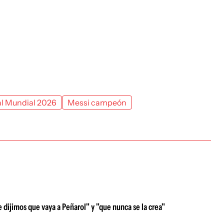
al Mundial 2026
Messi campeón
 dijimos que vaya a Peñarol" y "que nunca se la crea"