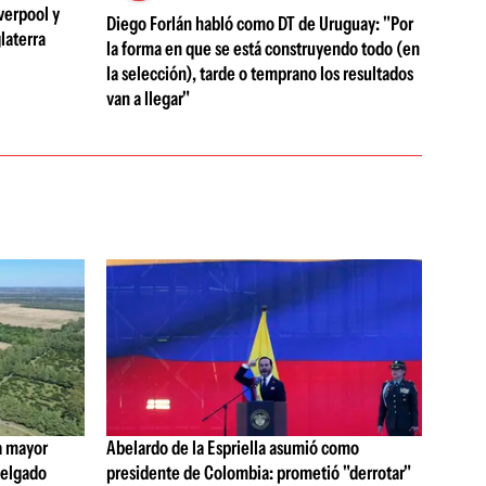
verpool y
Diego Forlán habló como DT de Uruguay: "Por
laterra
la forma en que se está construyendo todo (en
la selección), tarde o temprano los resultados
van a llegar"
a mayor
Abelardo de la Espriella asumió como
 Delgado
presidente de Colombia: prometió "derrotar"