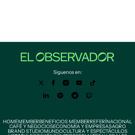
Siguenos en:
HOME
MEMBER
BENEFICIOS MEMBER
REFERÍ
NACIONAL
CAFÉ Y NEGOCIOS
ECONOMÍA Y EMPRESAS
AGRO
BRAND STUDIO
MUNDO
CULTURA Y ESPECTÁCULOS