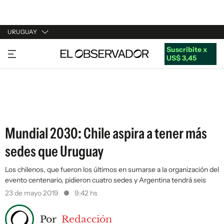
URUGUAY
Suscribite x
URUGUAY
US$ 3,45
ARGENTINA
ESPAÑA
ESTADOS UNIDOS
Mundial 2030: Chile aspira a tener más
sedes que Uruguay
Los chilenos, que fueron los últimos en sumarse a la organización del
evento centenario, pidieron cuatro sedes y Argentina tendrá seis
23 de mayo 2019
9:42 hs
Por
Redacción