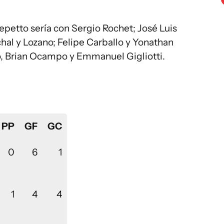
epetto sería con Sergio Rochet; José Luis
hal y Lozano; Felipe Carballo y Yonathan
o, Brian Ocampo y Emmanuel Gigliotti.
PP
GF
GC
0
6
1
1
4
4