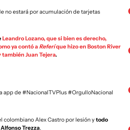
nde no estará por acumulación de tarjetas
e
Leandro Lozano, que si bien es derecho,
como ya contó a
Referí
que hizo en Boston River
y también Juan Tejera
.
la app de
#NacionalTVPlus
#OrgulloNacional
el colombiano Alex Castro por lesión y
todo
r Alfonso Trezza
.