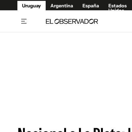
Uruguay
Argentina
España
Estados
Unidos
Home
Juegos 
Referí
Rugby
Fútbol
Básque
Mundial 2026
Tenis
Resultados Deportivos
Runnin
Fútbol internacional
Polidep
Copa Libertadores
Motor