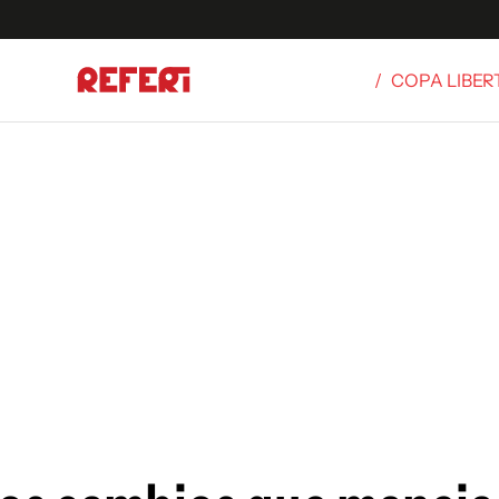
/
COPA LIBE
Olímpicos
S
tbol
g
ortivo