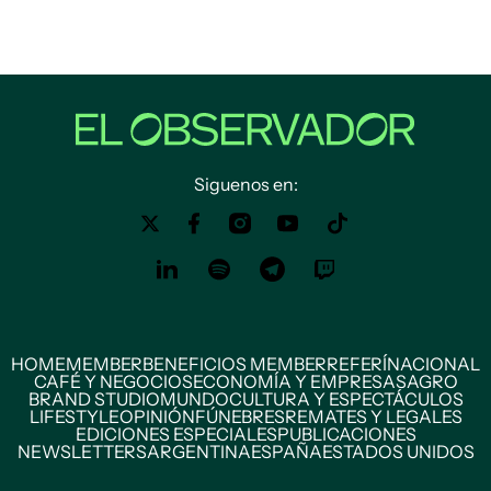
Siguenos en:
HOME
MEMBER
BENEFICIOS MEMBER
REFERÍ
NACIONAL
CAFÉ Y NEGOCIOS
ECONOMÍA Y EMPRESAS
AGRO
BRAND STUDIO
MUNDO
CULTURA Y ESPECTÁCULOS
LIFESTYLE
OPINIÓN
FÚNEBRES
REMATES Y LEGALES
EDICIONES ESPECIALES
PUBLICACIONES
NEWSLETTERS
ARGENTINA
ESPAÑA
ESTADOS UNIDOS