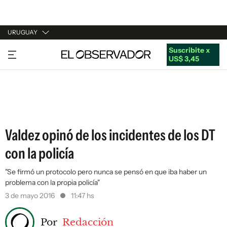
URUGUAY
Suscribite x
URUGUAY
US$ 3,45
ARGENTINA
ESPAÑA
ESTADOS UNIDOS
Valdez opinó de los incidentes de los DT
con la policía
"Se firmó un protocolo pero nunca se pensó en que iba haber un
problema con la propia policía"
3 de mayo 2016
11:47 hs
Por
Redacción