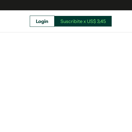
Login
Suscribite x US$ 3,45
uscríbete ahora a El Observador y elegí hasta
donde llegar.
Suscribite x US$ 3,45