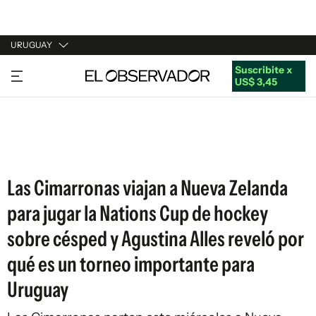
URUGUAY
Suscribite x
URUGUAY
US$ 3,45
ARGENTINA
ESPAÑA
ESTADOS UNIDOS
Las Cimarronas viajan a Nueva Zelanda
para jugar la Nations Cup de hockey
sobre césped y Agustina Alles reveló por
qué es un torneo importante para
Uruguay