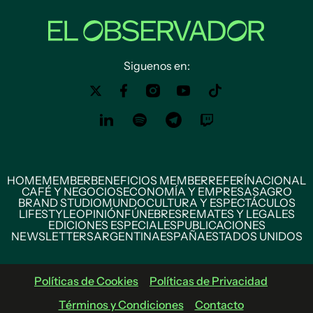
Siguenos en:
HOME
MEMBER
BENEFICIOS MEMBER
REFERÍ
NACIONAL
CAFÉ Y NEGOCIOS
ECONOMÍA Y EMPRESAS
AGRO
BRAND STUDIO
MUNDO
CULTURA Y ESPECTÁCULOS
LIFESTYLE
OPINIÓN
FÚNEBRES
REMATES Y LEGALES
EDICIONES ESPECIALES
PUBLICACIONES
NEWSLETTERS
ARGENTINA
ESPAÑA
ESTADOS UNIDOS
Políticas de Cookies
Políticas de Privacidad
Términos y Condiciones
Contacto