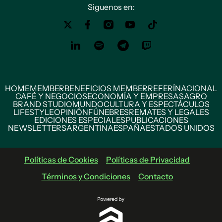
Siguenos en:
HOME
MEMBER
BENEFICIOS MEMBER
REFERÍ
NACIONAL
CAFÉ Y NEGOCIOS
ECONOMÍA Y EMPRESAS
AGRO
BRAND STUDIO
MUNDO
CULTURA Y ESPECTÁCULOS
LIFESTYLE
OPINIÓN
FÚNEBRES
REMATES Y LEGALES
EDICIONES ESPECIALES
PUBLICACIONES
NEWSLETTERS
ARGENTINA
ESPAÑA
ESTADOS UNIDOS
Políticas de Cookies
Políticas de Privacidad
Términos y Condiciones
Contacto