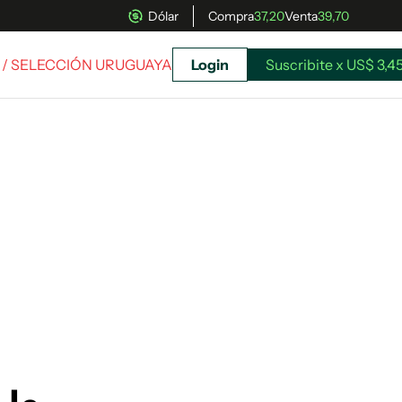
Dólar
Compra
37,20
Venta
39,70
/ SELECCIÓN URUGUAYA
Login
Suscribite x US$ 3,4
uscríbete ahora a El Observador y elegí hasta
donde llegar.
Suscribite x US$ 3,45