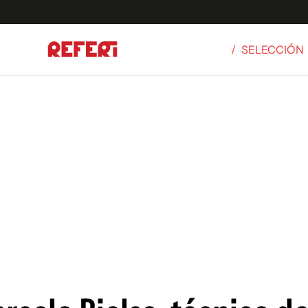
/
SELECCIÓN
Olímpicos
S
tbol
g
ortivo