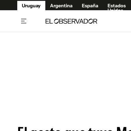
Uruguay
Argentina
España
Estados
Unidos
Home
Juegos 
Referí
Rugby
Fútbol
Básque
Mundial 2026
Tenis
Resultados Deportivos
Runnin
Fútbol internacional
Polidep
Copa Libertadores
Motor