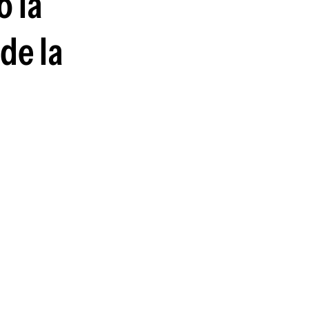
o la
de la