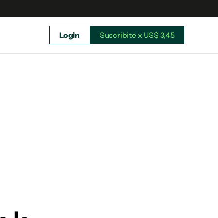
Login
Suscribite x US$ 3,45
uscríbete ahora a El Observador y elegí hasta
donde llegar.
Suscribite x US$ 3,45