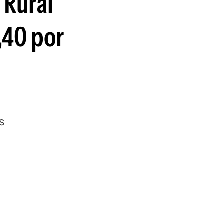
 Rural
,40 por
s