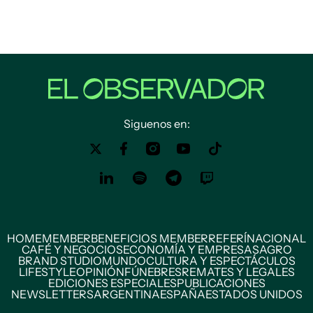
Siguenos en:
HOME
MEMBER
BENEFICIOS MEMBER
REFERÍ
NACIONAL
CAFÉ Y NEGOCIOS
ECONOMÍA Y EMPRESAS
AGRO
BRAND STUDIO
MUNDO
CULTURA Y ESPECTÁCULOS
LIFESTYLE
OPINIÓN
FÚNEBRES
REMATES Y LEGALES
EDICIONES ESPECIALES
PUBLICACIONES
NEWSLETTERS
ARGENTINA
ESPAÑA
ESTADOS UNIDOS