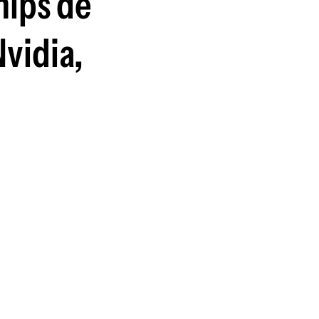
hips de
Nvidia,