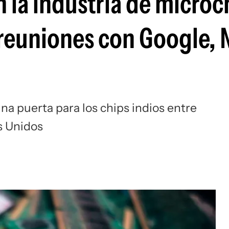
n la industria de microc
 reuniones con Google, 
una puerta para los chips indios entre
s Unidos