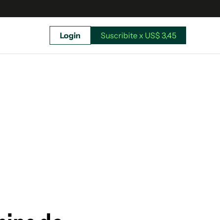
Login
Suscribite x US$ 3,45
uscríbete ahora a El Observador y elegí hasta
donde llegar.
Suscribite x US$ 3,45