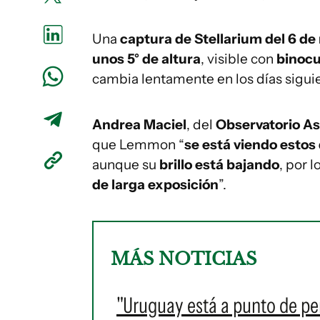
Una
captura de Stellarium del 6 de
unos 5° de altura
, visible con
binocu
cambia lentamente en los días siguie
Andrea Maciel
, del
Observatorio A
que Lemmon “
se está viendo estos 
aunque su
brillo está bajando
, por l
de larga exposición
”.
MÁS NOTICIAS
"Uruguay está a punto de pe