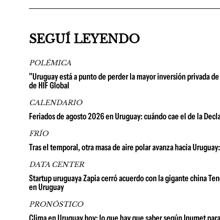
SEGUÍ LEYENDO
POLÉMICA
"Uruguay está a punto de perder la mayor inversión privada de 
de HIF Global
CALENDARIO
Feriados de agosto 2026 en Uruguay: cuándo cae el de la Decla
FRÍO
Tras el temporal, otra masa de aire polar avanza hacia Uruguay
DATA CENTER
Startup uruguaya Zapia cerró acuerdo con la gigante china Tenc
en Uruguay
PRONÓSTICO
Clima en Uruguay hoy: lo que hay que saber según Inumet para