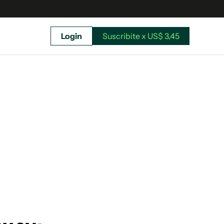
Login
Suscribite x US$ 3,45
uscríbete ahora a El Observador y elegí hasta
donde llegar.
Suscribite x US$ 3,45