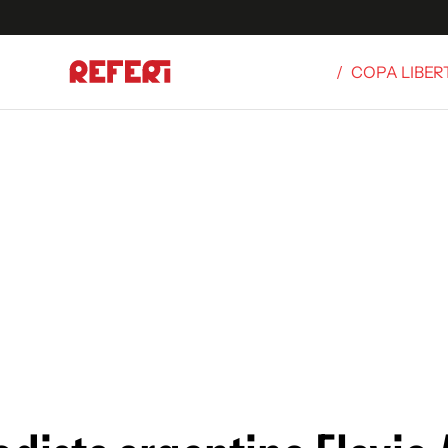
/
COPA LIBE
Olímpicos
S
tbol
g
ortivo