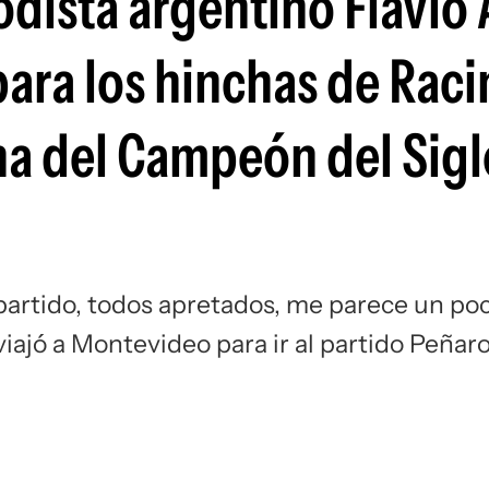
odista argentino Flavio
Si
 para los hinchas de Raci
buna del Campeón del Sig
partido, todos apretados, me parece un po
viajó a Montevideo para ir al partido Peñaro