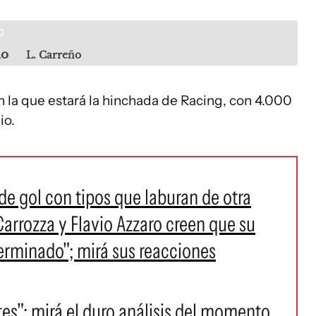
io
L. Carreño
 en la que estará la hinchada de Racing, con 4.000
io.
e gol con tipos que laburan de otra
Carrozza y Flavio Azzaro creen que su
terminado"; mirá sus reacciones
es": mirá el duro análisis del momento