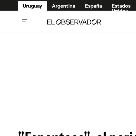
Uruguay
Argentina
España
Estados
Unidos
Home
Juegos 
Referí
Rugby
Fútbol
Básque
Mundial 2026
Tenis
Resultados Deportivos
Runnin
Fútbol internacional
Polidep
Copa Libertadores
Motor