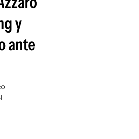
 Azzaro
guenos en:
ng y
lo ante
co
l