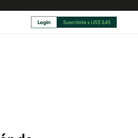
Login
Suscribite x US$ 3,45
uscríbete ahora a El Observador y elegí hasta
donde llegar.
Suscribite x US$ 3,45