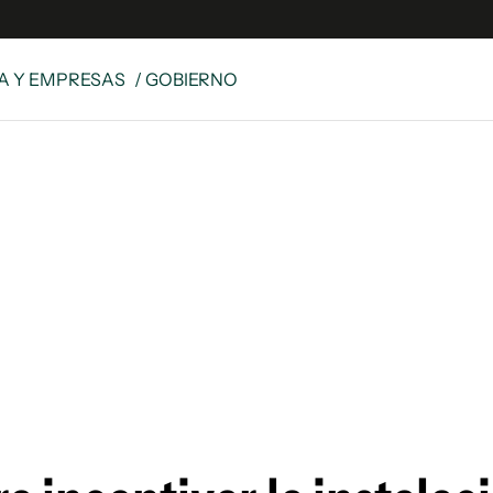
A Y EMPRESAS
/ GOBIERNO
e
S
n
es
Siguenos en:
 y Legales
es especiales
ciones
ters
ina
 Unidos