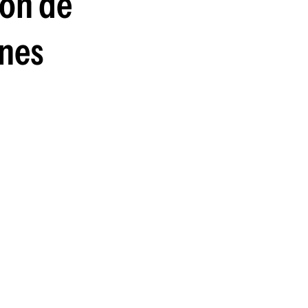
ión de
ones