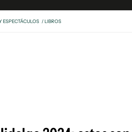
Y ESPECTÁCULOS
/ LIBROS
e
S
n
es
Siguenos en:
 y Legales
es especiales
ciones
ters
ina
 Unidos