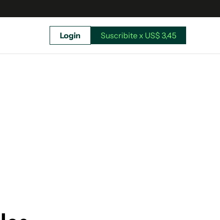
Login
Suscribite x US$ 3,45
uscríbete ahora a El Observador y elegí hasta
donde llegar.
Suscribite x US$ 3,45