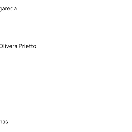
gareda
Olivera Prietto
enas