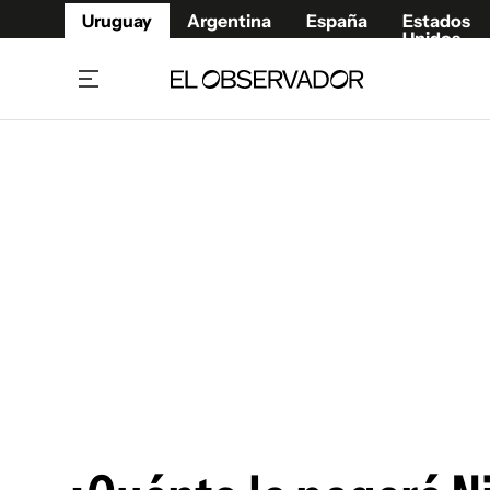
Uruguay
Argentina
España
Estados
Unidos
Home
Juegos 
Referí
Rugby
Fútbol
Básque
Mundial 2026
Tenis
Resultados Deportivos
Runnin
Fútbol internacional
Polidep
Copa Libertadores
Motor