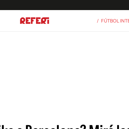
/
FÚTBOL IN
Olímpicos
S
tbol
g
ortivo