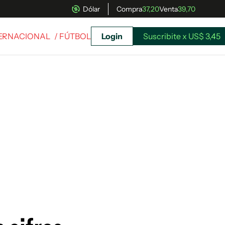
Dólar
Compra
37,20
Venta
39,70
TERNACIONAL
/ FÚTBOL
Login
Suscribite x US$ 3,45
uscríbete ahora a El Observador y elegí hasta
donde llegar.
Suscribite x US$ 3,45