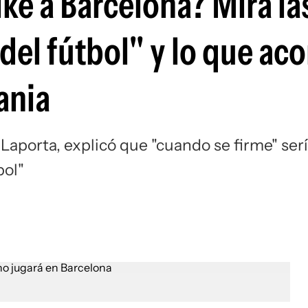
ke a Barcelona? Mirá las
Si
del fútbol" y lo que ac
ania
Laporta, explicó que "cuando se firme" ser
bol"