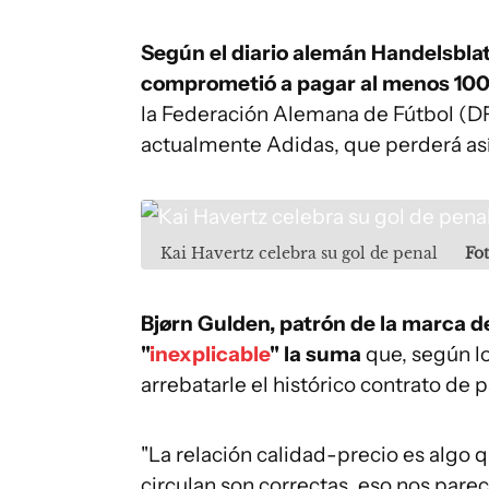
Según el diario alemán Handelsblat
comprometió a pagar al menos 100 
la Federación Alemana de Fútbol (DFB
actualmente Adidas, que perderá así 
Kai Havertz celebra su gol de penal
Fo
Bjørn Gulden, patrón de la marca d
"
inexplicable
" la suma
que, según lo
arrebatarle el histórico contrato de 
"La relación calidad-precio es algo q
circulan son correctas, eso nos parec