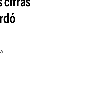
 cifras
guenos en:
ordó
ía