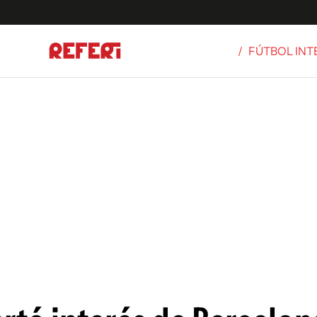
/
FÚTBOL IN
Olímpicos
S
tbol
g
ortivo