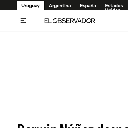
Uruguay
Argentina
España
Estados
Unidos
Home
Juegos 
Referí
Rugby
Fútbol
Básque
Mundial 2026
Tenis
Resultados Deportivos
Runnin
Fútbol internacional
Polidep
Copa Libertadores
Motor