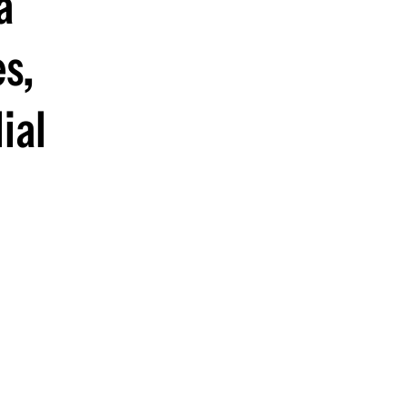
a
guenos en:
s,
ial