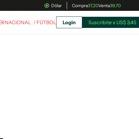
Dólar
Compra
37,20
Venta
39,70
TERNACIONAL
/ FÚTBOL
Login
Suscribite x US$ 3,45
uscríbete ahora a El Observador y elegí hasta
donde llegar.
Suscribite x US$ 3,45