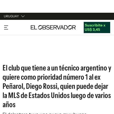
URUGUAY
Suscribite x
URUGUAY
US$ 3,45
ARGENTINA
ESPAÑA
ESTADOS UNIDOS
El club que tiene a un técnico argentino y
quiere como prioridad número 1 al ex
Peñarol, Diego Rossi, quien puede dejar
la MLS de Estados Unidos luego de varios
años