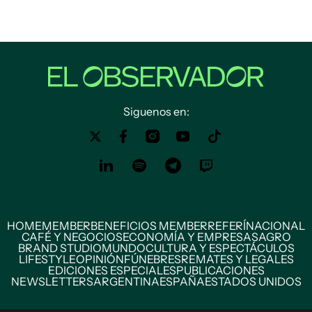
Siguenos en:
HOME
MEMBER
BENEFICIOS MEMBER
REFERÍ
NACIONAL
CAFÉ Y NEGOCIOS
ECONOMÍA Y EMPRESAS
AGRO
BRAND STUDIO
MUNDO
CULTURA Y ESPECTÁCULOS
LIFESTYLE
OPINIÓN
FÚNEBRES
REMATES Y LEGALES
EDICIONES ESPECIALES
PUBLICACIONES
NEWSLETTERS
ARGENTINA
ESPAÑA
ESTADOS UNIDOS