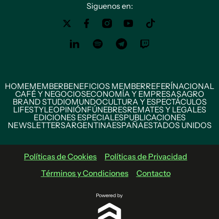
Siguenos en:
HOME
MEMBER
BENEFICIOS MEMBER
REFERÍ
NACIONAL
CAFÉ Y NEGOCIOS
ECONOMÍA Y EMPRESAS
AGRO
BRAND STUDIO
MUNDO
CULTURA Y ESPECTÁCULOS
LIFESTYLE
OPINIÓN
FÚNEBRES
REMATES Y LEGALES
EDICIONES ESPECIALES
PUBLICACIONES
NEWSLETTERS
ARGENTINA
ESPAÑA
ESTADOS UNIDOS
Políticas de Cookies
Políticas de Privacidad
Términos y Condiciones
Contacto