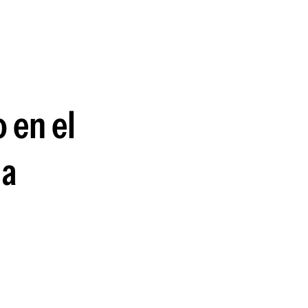
guenos en:
 en el
da