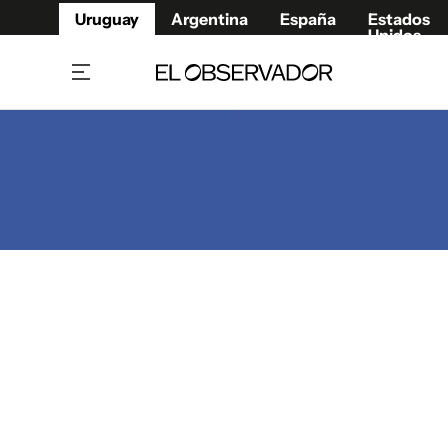
Uruguay
Argentina
España
Estados
Unidos
Home
Juegos 
Referí
Rugby
Fútbol
Básque
Mundial 2026
Tenis
Resultados Deportivos
Runnin
Fútbol internacional
Polidep
Copa Libertadores
Motor