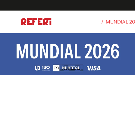
/
MUNDIAL 2
Olímpicos
S
tbol
g
ortivo