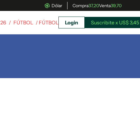
Dólar
Compra
37,20
Venta
39,70
026
/
FÚTBOL
/ FÚTBOL
Login
Suscribite x US$ 3,45
uscríbete ahora a El Observador y elegí hasta
donde llegar.
Suscribite x US$ 3,45