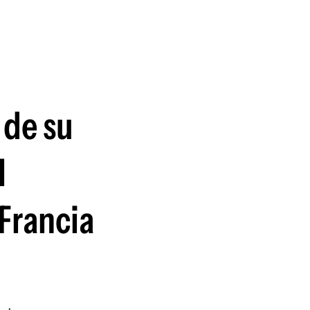
guenos en:
 de su
l
Francia