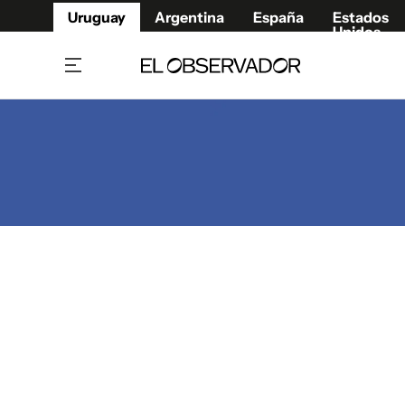
Uruguay
Argentina
España
Estados
Unidos
Home
Juegos 
Referí
Rugby
Fútbol
Básque
Mundial 2026
Tenis
Resultados Deportivos
Runnin
Fútbol internacional
Polidep
Copa Libertadores
Motor