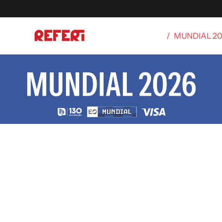
/
MUNDIAL 2
Olímpicos
S
tbol
g
ortivo