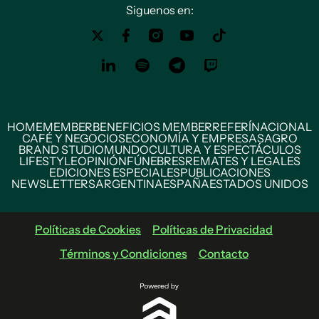
Siguenos en:
HOME
MEMBER
BENEFICIOS MEMBER
REFERÍ
NACIONAL
CAFÉ Y NEGOCIOS
ECONOMÍA Y EMPRESAS
AGRO
BRAND STUDIO
MUNDO
CULTURA Y ESPECTÁCULOS
LIFESTYLE
OPINIÓN
FÚNEBRES
REMATES Y LEGALES
EDICIONES ESPECIALES
PUBLICACIONES
NEWSLETTERS
ARGENTINA
ESPAÑA
ESTADOS UNIDOS
Políticas de Cookies
Políticas de Privacidad
Términos y Condiciones
Contacto