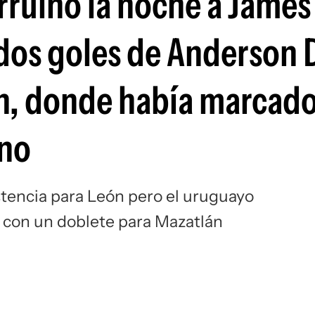
rruinó la noche a James
Si
 dos goles de Anderson 
n, donde había marcado
ano
stencia para León pero el uruguayo
 con un doblete para Mazatlán