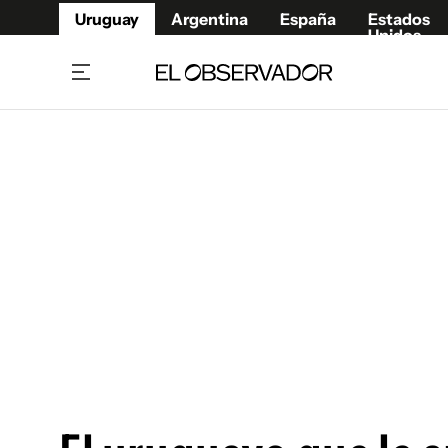
Uruguay
Argentina
España
Estados
Unidos
Home
Juegos 
Referí
Rugby
Fútbol
Básque
Mundial 2026
Tenis
Resultados Deportivos
Runnin
Fútbol internacional
Polidep
Copa Libertadores
Motor