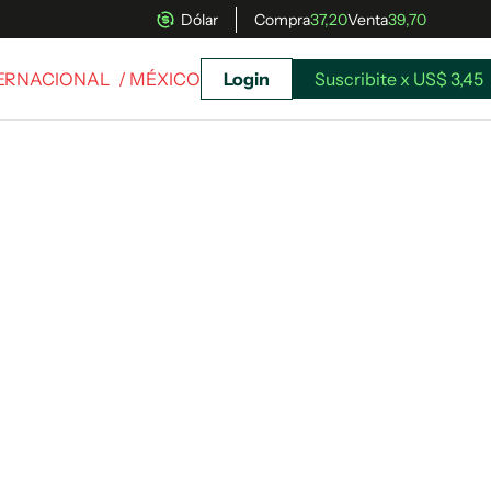
Dólar
Compra
37,20
Venta
39,70
TERNACIONAL
/ MÉXICO
Login
Suscribite x US$ 3,45
uscríbete ahora a El Observador y elegí hasta
donde llegar.
Suscribite x US$ 3,45