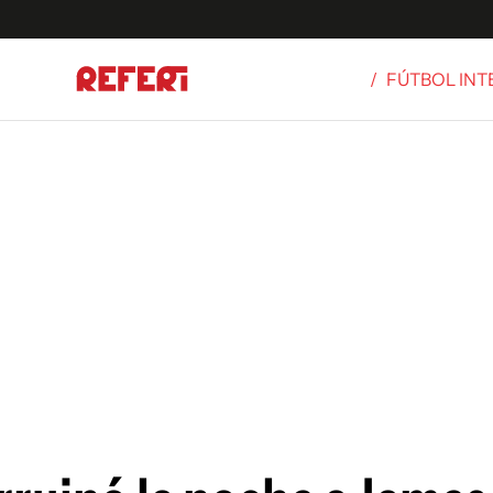
/
FÚTBOL IN
Olímpicos
S
tbol
g
ortivo