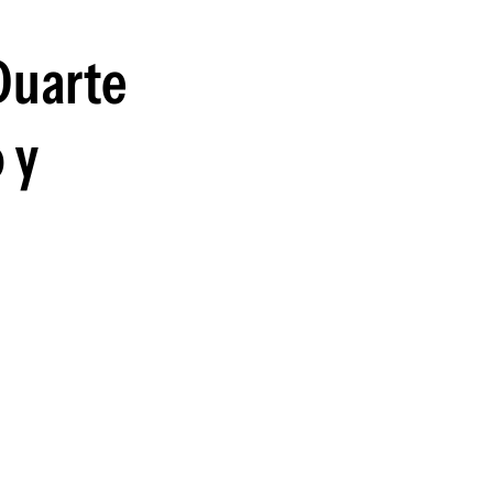
guenos en:
Duarte
 y