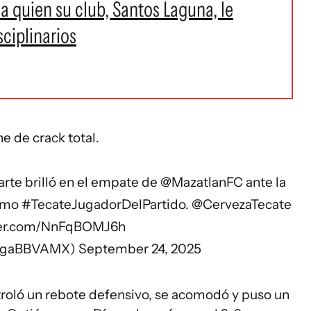
a quien su club, Santos Laguna, le
ciplinarios
e de crack total.
rte brilló en el empate de
@MazatlanFC
ante la
como
#TecateJugadorDelPartido
.
@CervezaTecate
tter.com/NnFqBOMJ6h
LigaBBVAMX)
September 24, 2025
roló un rebote defensivo, se acomodó y puso un