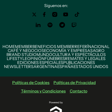
Siguenos en:
HOME
MEMBER
BENEFICIOS MEMBER
REFERÍ
NACIONAL
CAFÉ Y NEGOCIOS
ECONOMÍA Y EMPRESAS
AGRO
BRAND STUDIO
MUNDO
CULTURA Y ESPECTÁCULOS
LIFESTYLE
OPINIÓN
FÚNEBRES
REMATES Y LEGALES
EDICIONES ESPECIALES
PUBLICACIONES
NEWSLETTERS
ARGENTINA
ESPAÑA
ESTADOS UNIDOS
Políticas de Cookies
Políticas de Privacidad
Términos y Condiciones
Contacto