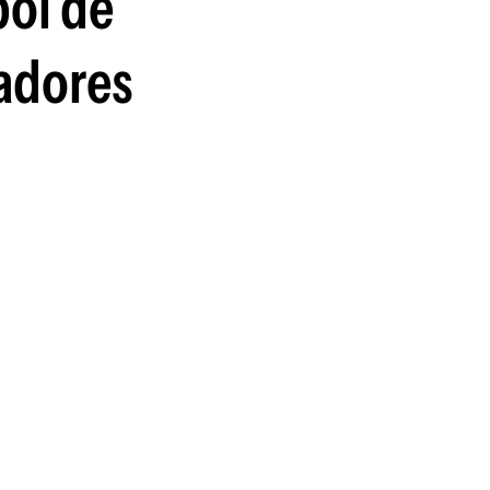
bol de
guenos en:
gadores