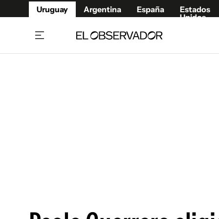
Uruguay
Argentina
España
Estados
Unidos
Home
Juegos 
Referí
Rugby
Fútbol
Básque
Mundial 2026
Tenis
Resultados Deportivos
Runnin
Fútbol internacional
Polidep
Copa Libertadores
Motor