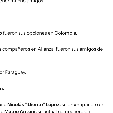
r tener mucho amigos,
o
fueron sus opciones en Colombia.
us compañeros en Alianza, fueron sus amigos de
or Paraguay.
n.
ar a
Nicolás "Diente" López,
su excompañero en
 a
Mateo Antoni,
su actual compañero en