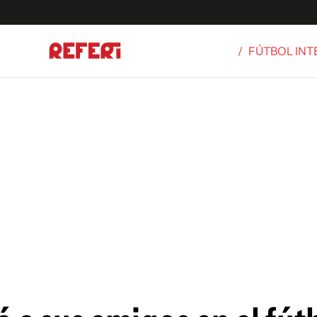
/
FÚTBOL IN
Olímpicos
S
tbol
g
ortivo