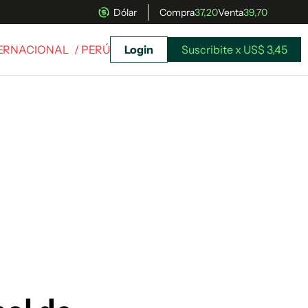
Dólar
Compra
37,20
Venta
39,70
TERNACIONAL
/ PERÚ
Login
Suscribite x US$ 3,45
uscríbete ahora a El Observador y elegí hasta
donde llegar.
Suscribite x US$ 3,45