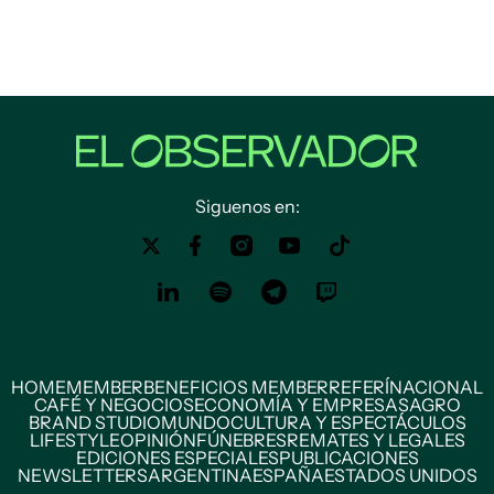
Siguenos en:
HOME
MEMBER
BENEFICIOS MEMBER
REFERÍ
NACIONAL
CAFÉ Y NEGOCIOS
ECONOMÍA Y EMPRESAS
AGRO
BRAND STUDIO
MUNDO
CULTURA Y ESPECTÁCULOS
LIFESTYLE
OPINIÓN
FÚNEBRES
REMATES Y LEGALES
EDICIONES ESPECIALES
PUBLICACIONES
NEWSLETTERS
ARGENTINA
ESPAÑA
ESTADOS UNIDOS