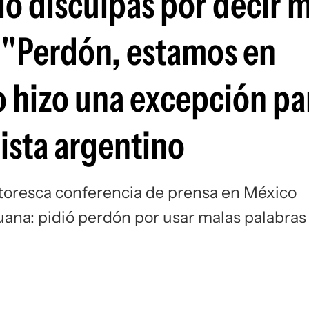
ió disculpas por decir 
Si
 "Perdón, estamos en
o hizo una excepción pa
dista argentino
ntoresca conferencia de prensa en México
juana: pidió perdón por usar malas palabras