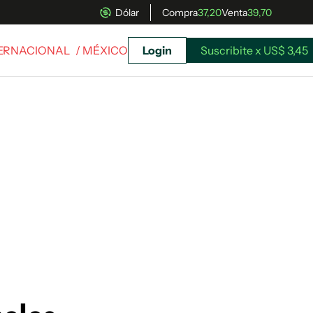
Dólar
Compra
37,20
Venta
39,70
TERNACIONAL
/ MÉXICO
Login
Suscribite x US$ 3,45
uscríbete ahora a El Observador y elegí hasta
donde llegar.
Suscribite x US$ 3,45