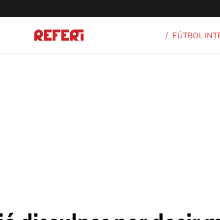
/
FÚTBOL IN
Olímpicos
S
tbol
g
ortivo