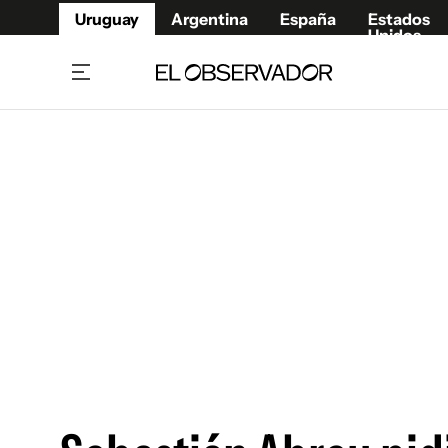
Uruguay
Argentina
España
Estados
Unidos
Home
Juegos 
Referí
Rugby
Fútbol
Básque
Mundial 2026
Tenis
Resultados Deportivos
Runnin
Fútbol internacional
Polidep
Copa Libertadores
Motor