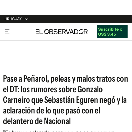
URUGUAY
Suscribite x
URUGUAY
US$ 3,45
ARGENTINA
ESPAÑA
ESTADOS UNIDOS
Pase a Peñarol, peleas y malos tratos con
el DT: los rumores sobre Gonzalo
Carneiro que Sebastián Eguren negó y la
aclaración de lo que pasó con el
delantero de Nacional